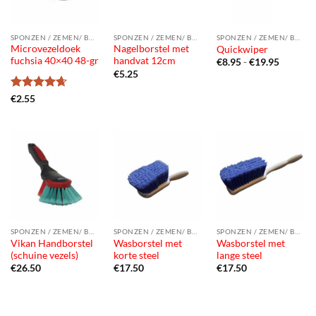
SPONZEN / ZEMEN/ BORSTELS
SPONZEN / ZEMEN/ BORSTELS
SPONZEN / ZEMEN/ BORSTELS
Microvezeldoek
Nagelborstel met
Quickwiper
fuchsia 40×40 48-gr
handvat 12cm
Prijsklas
€
8.95
-
€
19.95
€8.95
€
5.25
tot
€19.95
Gewaardeerd
€
2.55
4.67
uit 5
SPONZEN / ZEMEN/ BORSTELS
SPONZEN / ZEMEN/ BORSTELS
SPONZEN / ZEMEN/ BORSTELS
Vikan Handborstel
Wasborstel met
Wasborstel met
(schuine vezels)
korte steel
lange steel
€
26.50
€
17.50
€
17.50