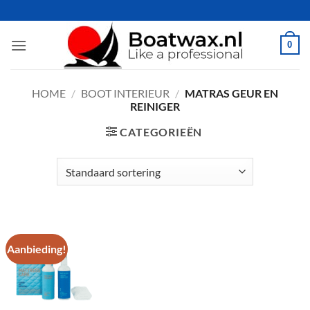
Ga
naar
inhoud
0
HOME
/
BOOT INTERIEUR
/
MATRAS GEUR EN
REINIGER
CATEGORIEËN
Aanbieding!