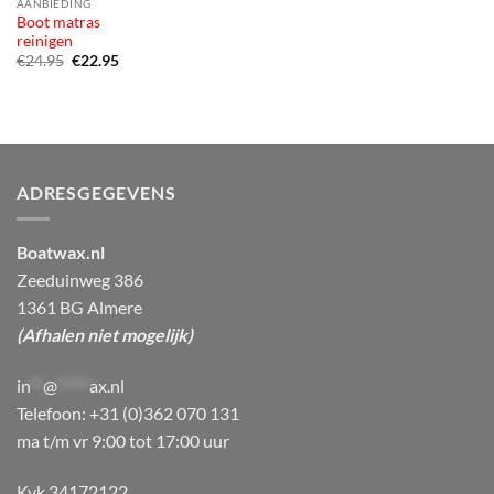
AANBIEDING
Boot matras
reinigen
Oorspronkelijke
Huidige
€
24.95
€
22.95
prijs
prijs
was:
is:
€24.95.
€22.95.
ADRESGEGEVENS
Boatwax.nl
Zeeduinweg 386
1361 BG Almere
(Afhalen niet mogelijk)
in
**
@
*****
ax.nl
Telefoon: +31 (0)362 070 131
ma t/m vr 9:00 tot 17:00 uur
Kvk 34172122