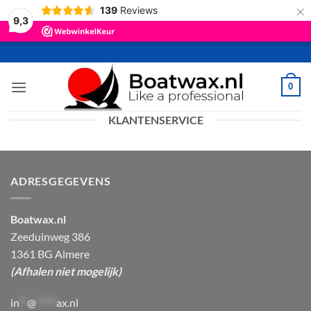
×
139
Reviews
9,3
Ga
naar
inhoud
0
KLANTENSERVICE
ADRESGEGEVENS
Boatwax.nl
Zeeduinweg 386
1361 BG Almere
(Afhalen niet mogelijk)
in
**
@
*****
ax.nl