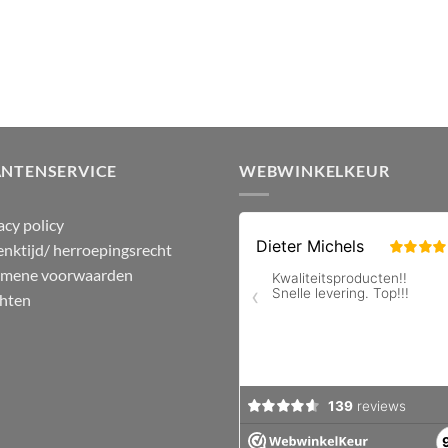
ANTENSERVICE
WEBWINKELKEUR
acy policy
nktijd/ herroepingsrecht
emene voorwaarden
hten