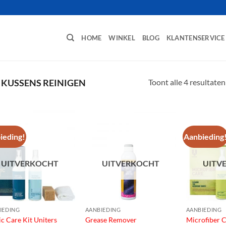
HOME
WINKEL
BLOG
KLANTENSERVICE
Toont alle 4 resultaten
KUSSENS REINIGEN
ieding!
Aanbieding
UITVERKOCHT
UITVERKOCHT
UITV
IEDING
AANBIEDING
AANBIEDING
ic Care Kit Uniters
Grease Remover
Microfiber C