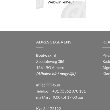
ADRESGEGEVENS
KL
Boatwax.nl
Priv
Zeeduinweg 386
Bede
1361 BG Almere
Alg
(Afhalen niet mogelijk)
Klac
in
**
@
*****
ax.nl
Telefoon: +31 (0)362 070 131
ma t/m vr 9:00 tot 17:00 uur
Kvk 34172122