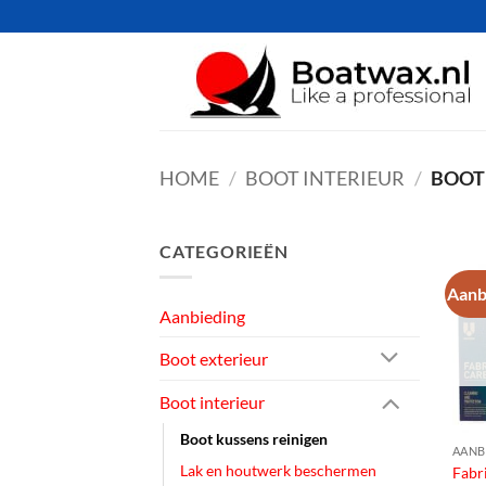
Ga
naar
inhoud
HOME
/
BOOT INTERIEUR
/
BOOT 
CATEGORIEËN
Aanb
Aanbieding
Boot exterieur
Boot interieur
Boot kussens reinigen
AANB
Lak en houtwerk beschermen
Fabr