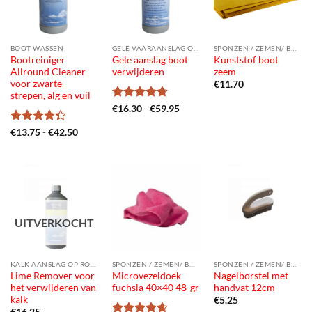
BOOT WASSEN
GELE VAARAANSLAG OP ROMP
SPONZEN / ZEMEN/ BORSTELS
Bootreiniger
Gele aanslag boot
Kunststof boot
Allround Cleaner
verwijderen
zeem
voor zwarte
€
11.70
strepen, alg en vuil
Gewaardeerd
Prijsklasse:
€
16.30
-
€
59.95
€16.30
4.73
uit 5
tot
Gewaardeerd
Prijsklasse:
€
13.75
-
€
42.50
€59.95
€13.75
4.33
uit 5
tot
€42.50
UITVERKOCHT
KALK AANSLAG OP ROMP
SPONZEN / ZEMEN/ BORSTELS
SPONZEN / ZEMEN/ BORSTELS
Lime Remover voor
Microvezeldoek
Nagelborstel met
het verwijderen van
fuchsia 40×40 48-gr
handvat 12cm
kalk
€
5.25
€
16.25