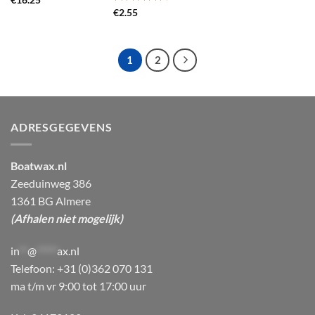
Gewaardeerd
€
2.55
4.67
uit 5
1
2
ADRESGEGEVENS
Boatwax.nl
Zeeduinweg 386
1361 BG Almere
(Afhalen niet mogelijk)
in
**
@
*****
ax.nl
Telefoon: +31 (0)362 070 131
ma t/m vr 9:00 tot 17:00 uur