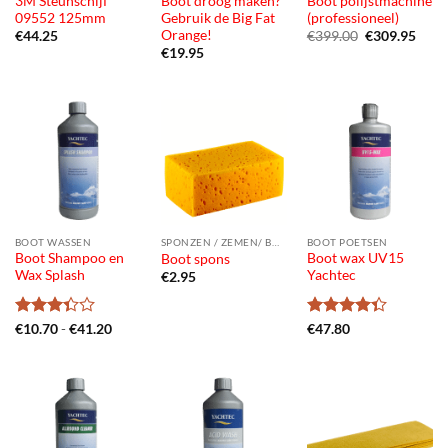
3M Steunschijf
Boot droog maken?
Boot polijstmachine
09552 125mm
Gebruik de Big Fat
(professioneel)
Orange!
Oorspronkeli
Huid
€
44.25
€
399.00
€
309.95
prijs
prijs
€
19.95
was:
is:
€399.00.
€309
BOOT WASSEN
SPONZEN / ZEMEN/ BORSTELS
BOOT POETSEN
Boot Shampoo en
Boot wax UV15
Boot spons
Wax Splash
Yachtec
€
2.95
Gewaardeerd
Prijsklasse:
Gewaardeerd
€
10.70
-
€
41.20
€
47.80
€10.70
3.33
uit
4.33
uit 5
tot
5
€41.20