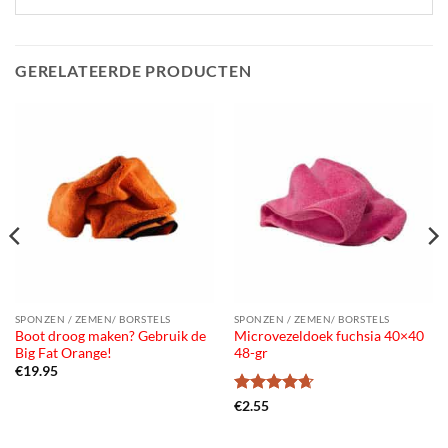
GERELATEERDE PRODUCTEN
SPONZEN / ZEMEN/ BORSTELS
SPONZEN / ZEMEN/ BORSTELS
Boot droog maken? Gebruik de
Microvezeldoek fuchsia 40×40
Big Fat Orange!
48-gr
€
19.95
Gewaardeerd
€
2.55
4.67
uit 5