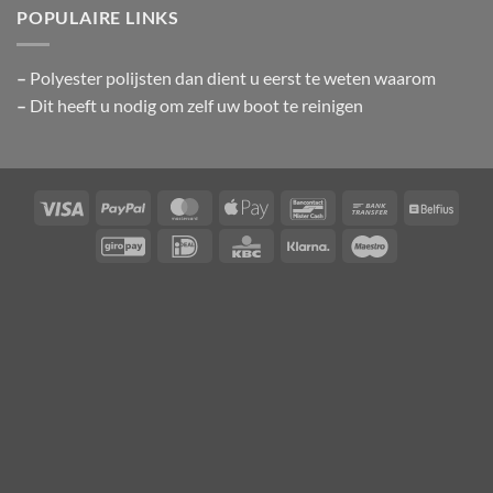
POPULAIRE LINKS
–
Polyester polijsten
dan dient u eerst te weten waarom
–
Dit heeft u nodig om zelf uw boot te reinigen
Visa
PayPal
MasterCard
Apple
Bancontact
Bank
Belfiu
Pay
Transfer
GiroPay
IDeal
KBC
Klarna
Maestro