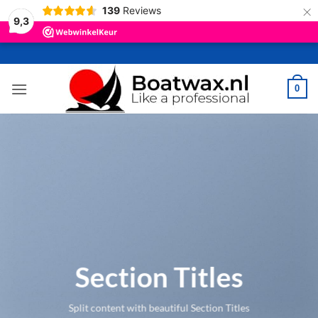
×
139
Reviews
9,3
Ga
naar
inhoud
0
Section Titles
Split content with beautiful Section Titles