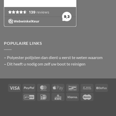
POPULAIRE LINKS
–
Polyester polijsten
dan dient u eerst te weten waarom
–
Dit heeft u nodig om zelf uw boot te reinigen
Visa
PayPal
MasterCard
Apple
Bancontact
Bank
Belfiu
Pay
Transfer
GiroPay
IDeal
KBC
Klarna
Maestro