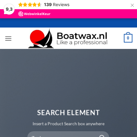
×
139
Reviews
9,3
Ga
naar
inhoud
0
SEARCH ELEMENT
Insert a Product Search box anywhere
Zoeken