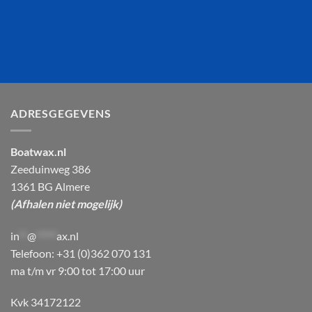
ADRESGEGEVENS
Boatwax.nl
Zeeduinweg 386
1361 BG Almere
(Afhalen niet mogelijk)
in
**
@
*****
ax.nl
Telefoon: +31 (0)362 070 131
ma t/m vr 9:00 tot 17:00 uur
Kvk 34172122