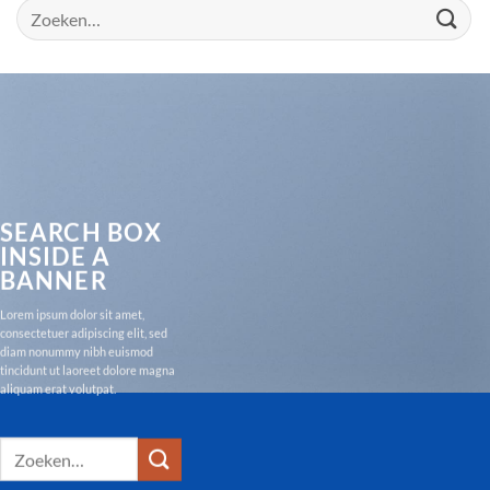
Zoeken
naar:
SEARCH BOX
INSIDE A
BANNER
Lorem ipsum dolor sit amet,
consectetuer adipiscing elit, sed
diam nonummy nibh euismod
tincidunt ut laoreet dolore magna
aliquam erat volutpat.
Zoeken
naar: